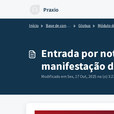
Ir para o conteúdo principal
Praxio
Início
Base de conhecimento
Globus
Módulo de Est
Entrada por not
manifestação d
Modificado em Sex, 17 Out, 2025 na (o) 3: