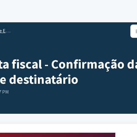
oque
a fiscal - Confirmação 
e destinatário
27 PM