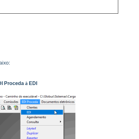
aixo:
DI Proceda
à
EDI