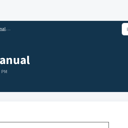
argas
Manual
6 PM