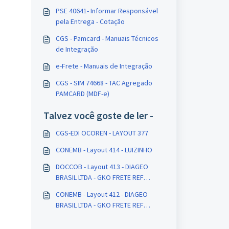
PSE 40641- Informar Responsável
pela Entrega - Cotação
CGS - Pamcard - Manuais Técnicos
de Integração
e-Frete - Manuais de Integração
CGS - SIM 74668 - TAC Agregado
PAMCARD (MDF-e)
Talvez você goste de ler -
CGS-EDI OCOREN - LAYOUT 377
CONEMB - Layout 414 - LUIZINHO
DOCCOB - Layout 413 - DIAGEO
BRASIL LTDA - GKO FRETE REF
PROCEDA 3.1
CONEMB - Layout 412 - DIAGEO
BRASIL LTDA - GKO FRETE REF
PROCEDA 3.1